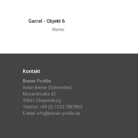
Garrel - Objekt 6
Weiter
Kontakt
Biener Profile
Robin Biener (Schmedes)
Mozartstraße 42
49661 Cloppenburg
Telefon: +49 (0) 1523 7887802
E-Mail:
info@biener-profile.de