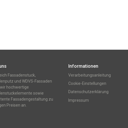
uns
Informationen
eich Fassadenstuck,
Verarbeitungsanleitung
denputz und WDVS-Fassaden
Cookie-Einstellungen
 wir hochwertige
Datenschutzerklärung
denstuckelemente sowie
ente Fassadengestaltung zu
Impressum
gen Preisen an.