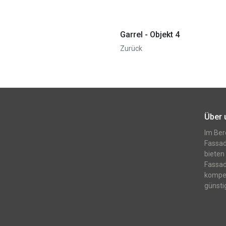
Garrel - Objekt 4
Zurück
Über 
Im Ber
Fassa
bieten
Fassa
kompet
günsti