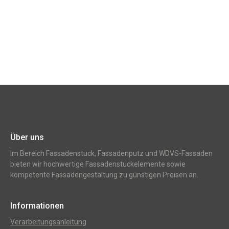
Über uns
Im Bereich Fassadenstuck, Fassadenputz und WDVS-Fassaden
bieten wir hochwertige Fassadenstuckelemente sowie
kompetente Fassadengestaltung zu günstigen Preisen an.
Informationen
Verarbeitungsanleitung